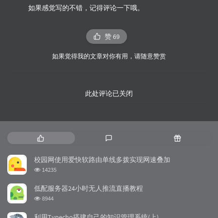
如果感觉写的不错，记得评论一下哦。
赞
69
如果觉得我的文章对你有用，请随意赞赏
此处评论已关闭
热
最
随
门
新
机
文
评
文
校园网使用爱快软路由单线多拨实现网速叠加
章
论
章
浏
14235
览
次
低配服务器24小时无人推流直播教程
数:
浏
8944
览
次
利用Typecho搭建自己的知识管理系统(上)