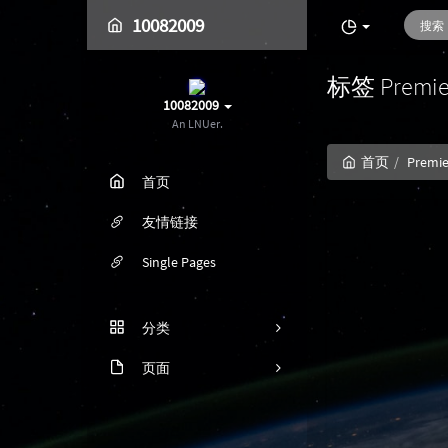
10082009
标签 Prem
10082009
An LNUer.
首页
Premie
首页
友情链接
Single Pages
分类
页面
21
时光机
1
3