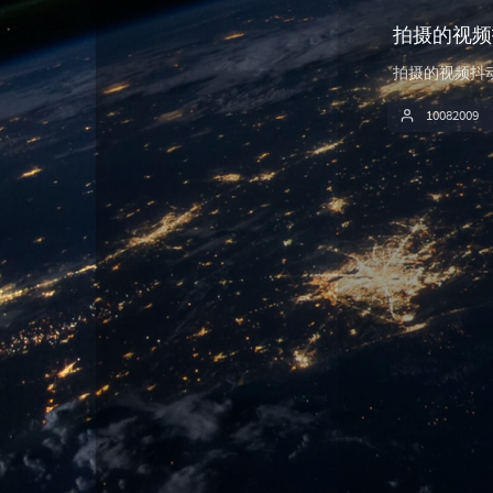
支付中心
拍摄的视频
留言板
0
拍摄的视频抖
文章归档
1
10082009
明信片寄递指南
2
1
1
1