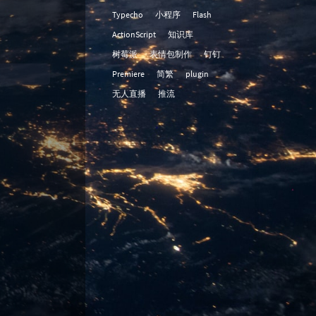
Typecho
小程序
Flash
ActionScript
知识库
树莓派
表情包制作
钉钉
Premiere
简繁
plugin
无人直播
推流