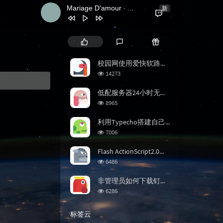
Mariage D'amour
新
- Richard Clayderman
热
最
随
门
新
机
文
评
文
校园网使用爱快软路由单线多拨实现网速叠加
章
论
章
浏
14273
览
次
低配服务器24小时无人推流直播教程
数:
浏
8965
览
次
利用Typecho搭建自己的知识管理系统(上)
数:
浏
7006
览
次
Flash ActionScript2.0制作倒计时小程序
数:
浏
6486
览
次
非管理员如何下载钉钉直播回放
数:
浏
6286
览
次
标签云
数: