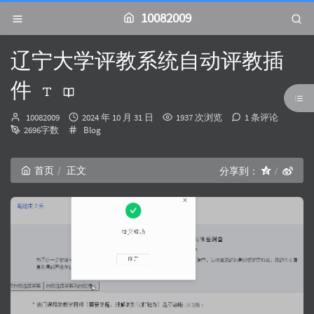
10082009
辽宁大学评教系统自动评教插
件
博
发
10082009
2024 年 10 月 31 日
1937 次浏览
1 条评论
主：
分
布
2696字数
Blog
类：
时
间：
首页
正文
分享到：