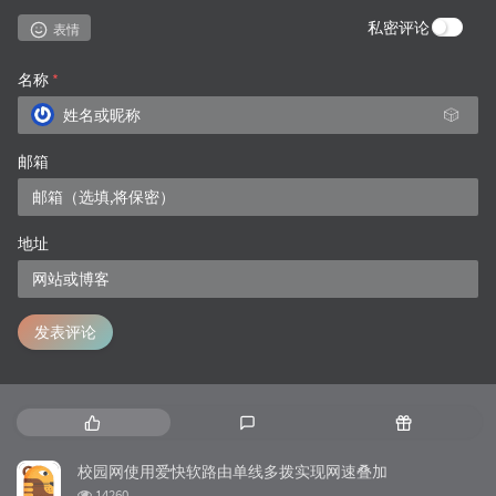
私密评论
表情
名称
*
🎲
邮箱
地址
发表评论
热
最
随
门
新
机
文
评
文
校园网使用爱快软路由单线多拨实现网速叠加
章
论
章
浏
14260