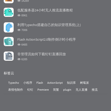
14269
览
次
低配服务器24小时无人推流直播教程
数:
浏
8961
览
次
利用Typecho搭建自己的知识管理系统(上)
数:
浏
7006
览
次
Flash ActionScript2.0制作倒计时小程序
数:
浏
6485
览
次
非管理员如何下载钉钉直播回放
数:
浏
6285
览
次
数:
标签云
Typecho
小程序
Flash
ActionScript
知识库
树莓派
表情包制作
钉钉
Premiere
简繁
plugin
无人直播
推流