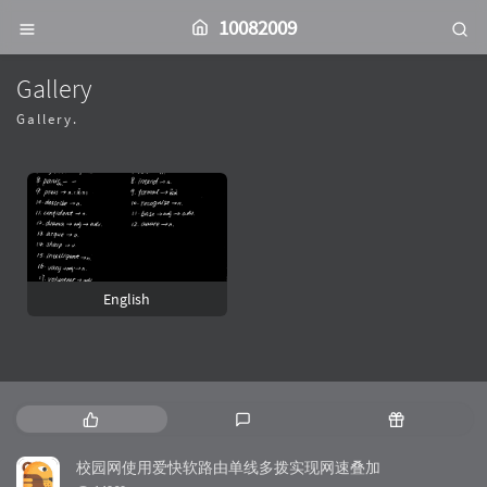
10082009
Gallery
Gallery.
English
热
最
随
门
新
机
文
评
文
校园网使用爱快软路由单线多拨实现网速叠加
章
论
章
浏