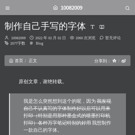
10082009
制作自己手写的字体
博
发
10082009
2022 年 02 月 02 日
2060 次浏览
暂无评论
主：
分
布
2077字数
Blog
类：
时
间：
首页
正文
分享到：
原创文章，谢绝转载。
我是怎么突然想到这个的呢，因为
我发现
自己不认真写的字体制作好以后可以用来
打印（特别是用那种墨盒式的喷墨打印机
打印）各种万字笔记特别的好用
我想制作
一款自己的字体。